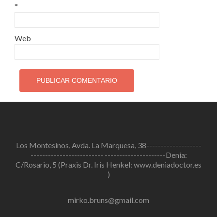
*
Web
Los Montesinos, Avda. La Marquesa, 38-------------------
------------------------- ---------------------Denia:
C/Rosario, 5 (Praxis Dr. Iris Henkel: www.deniadoctor.es
)
mirko.bruns@gmail.com