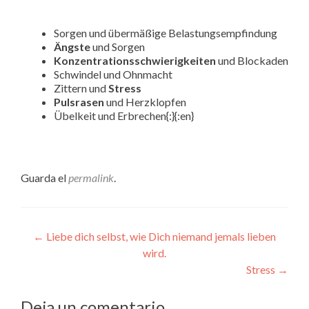
Sorgen und übermäßige Belastungsempfindung
Ängste
und Sorgen
Konzentrationsschwierigkeiten
und Blockaden
Schwindel und Ohnmacht
Zittern und
Stress
Pulsrasen
und Herzklopfen
Übelkeit und Erbrechen
{:}{:en}
Guarda el
permalink
.
Navegación de entradas
←
Liebe dich selbst, wie Dich niemand jemals lieben
wird.
Stress
→
Deja un comentario