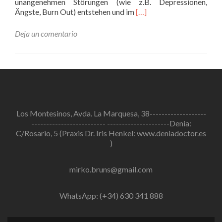
unangenehmen Störungen (wie z.B. Depressionen,
Leer
Ängste, Burn Out) entstehen und im
[…]
másResilienz
Deja un comentario
Los Montesinos, Avda. La Marquesa, 38-------------------
------------------------- ---------------------Denia:
C/Rosario, 5 (Praxis Dr. Iris Henkel: www.deniadoctor.es
)
mirko.bruns@gmail.com
WhatsApp: (+34) 630 341 888