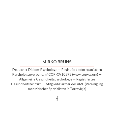
MIRKO BRUNS
Deutscher Diplom-Psychologe — Registriert beim spanischen
Psychologenverband, nº COP-CV10593 (www.cop-cv.org) —
Allgemeine Gesundheitspsychologie — Registriertes
Gesundheitszentrum — Mitglied/Partner der AME (Vereinigung
medizinischer Spezialisten in Torrevieja)
Facebook
account