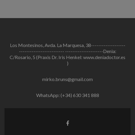
Los Montesinos, Avda. La Marquesa, 38-------------------
------------------------- ---------------------Denia:
C/Rosario, 5 (Praxis Dr. Iris Henkel: www.deniadoctor.es
)
mirko.bruns@gmail.com
WhatsApp: (+34) 630 341 888
Enlace
de
Facebook