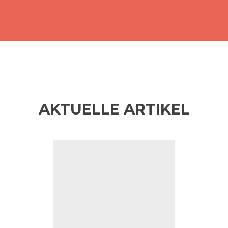
AKTUELLE ARTIKEL
Anterior
Si