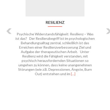
RESILIENZ
Psychische Widerstandsfähigkeit: Resilienz – Was
ist das? Der Resilienzbegriff ist im psychologischen
Behandlungsalltag zentral, schließlich ist das
Erreichen einer Resilienzverbesserung Ziel und
Aufgabe der therapeutischen Arbeit. Unter
Resilienz wird die Fähigkeit verstanden, mit
psychisch herausfordernden Situationen so
umgehen zu können, dass keine unangenehmen
Störungen (wie z.B. Depressionen, Ängste, Burn
Leer
Out) entstehen und im
[…]
másResilienz